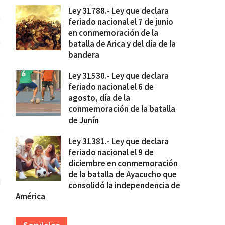
Ley 31788.- Ley que declara
n
feriado nacional el 7 de junio
en conmemoración de la
a
batalla de Arica y del día de la
bandera
Ley 31530.- Ley que declara
s
feriado nacional el 6 de
l
agosto, día de la
o
conmemoración de la batalla
e
de Junín
,
Ley 31381.- Ley que declara
feriado nacional el 9 de
diciembre en conmemoración
de la batalla de Ayacucho que
d
consolidó la independencia de
América