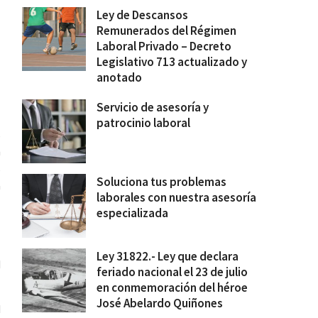
Ley de Descansos
Remunerados del Régimen
Laboral Privado – Decreto
Legislativo 713 actualizado y
anotado
Servicio de asesoría y
patrocinio laboral
s
n
s
Soluciona tus problemas
a
laborales con nuestra asesoría
especializada
Ley 31822.- Ley que declara
d
feriado nacional el 23 de julio
en conmemoración del héroe
José Abelardo Quiñones
d