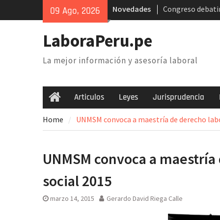
Skip
Novedades
Congreso debatir
09 Ago, 2026
to
AFP. Problema y 
content
Poder Judicial: s
LaboraPeru.pe
trabajadores anu
nacional
La mejor información y asesoría laboral
Retiro 25% AFP: 
inconstitucional 
necesidad de der
Articulos
Leyes
Jurisprudencia
Home
Home
UNMSM convoca a maestría de derecho labor
UNMSM convoca a maestría d
social 2015
marzo 14, 2015
Gerardo David Riega Calle