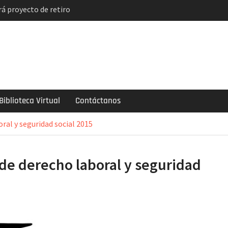
á proyecto de retiro
solución
indicatos de
ncian paro y huelga
el descuento
de 2 mil soles y la
ogarlo
Biblioteca Virtual
Contáctanos
al y seguridad social 2015
e derecho laboral y seguridad