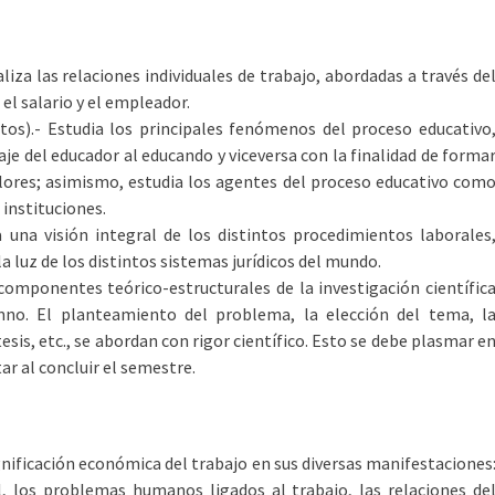
aliza las relaciones individuales de trabajo, abordadas a través de
el salario y el empleador.
tos).- Estudia los principales fenómenos del proceso educativo
 del educador al educando y viceversa con la finalidad de forma
lores; asimismo, estudia los agentes del proceso educativo com
 instituciones.
a una visión integral de los distintos procedimientos laborales
 luz de los distintos sistemas jurídicos del mundo.
 componentes teórico-estructurales de la investigación científic
mno. El planteamiento del problema, la elección del tema, l
sis, etc., se abordan con rigor científico. Esto se debe plasmar e
r al concluir el semestre.
ignificación económica del trabajo en sus diversas manifestaciones
 los problemas humanos ligados al trabajo, las relaciones de