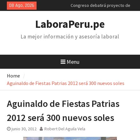
Skip
08 Ago, 2026
Congreso debatirá proyecto de
to
retiro AFP. Problema y solución
content
Poder Judicial: sindicatos de
LaboraPeru.pe
trabajadores anuncian paro y
huelga nacional
La mejor información y asesoría laboral
Retiro 25% AFP: el descuento
inconstitucional de 2 mil soles y
la necesidad de derogarlo
Menu
Home
Aguinaldo de Fiestas Patrias 2012 será 300 nuevos soles
Aguinaldo de Fiestas Patrias
2012 será 300 nuevos soles
junio 30, 2012
Robert Del Aguila Vela