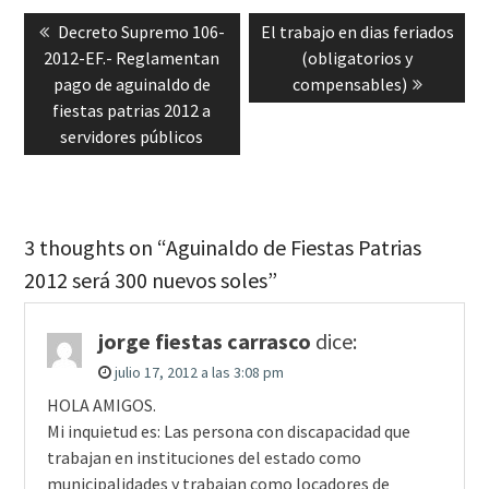
Navegación
Previous
Next
Decreto Supremo 106-
El trabajo en dias feriados
de
post:
post:
2012-EF.- Reglamentan
(obligatorios y
entradas
pago de aguinaldo de
compensables)
fiestas patrias 2012 a
servidores públicos
3 thoughts on “Aguinaldo de Fiestas Patrias
2012 será 300 nuevos soles”
jorge fiestas carrasco
dice:
julio 17, 2012 a las 3:08 pm
HOLA AMIGOS.
Mi inquietud es: Las persona con discapacidad que
trabajan en instituciones del estado como
municipalidades y trabajan como locadores de