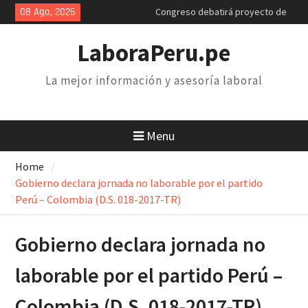
Skip
08 Ago, 2026
retiro AFP. Problema y solución
to
Poder Judicial: sindicatos de
content
trabajadores anuncian paro y
LaboraPeru.pe
huelga nacional
Retiro 25% AFP: el descuento
La mejor información y asesoría laboral
inconstitucional de 2 mil soles y
la necesidad de derogarlo
Menu
Home
Gobierno declara jornada no laborable por el partido
Perú – Colombia (D.S. 018-2017-TR)
Gobierno declara jornada no
laborable por el partido Perú –
Colombia (D.S. 018-2017-TR)