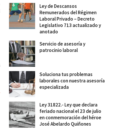
n
Ley de Descansos
x
Remunerados del Régimen
Laboral Privado – Decreto
Legislativo 713 actualizado y
s
anotado
Servicio de asesoría y
patrocinio laboral
o
4
l
Soluciona tus problemas
laborales con nuestra asesoría
especializada
o
Ley 31822.- Ley que declara
feriado nacional el 23 de julio
en conmemoración del héroe
José Abelardo Quiñones