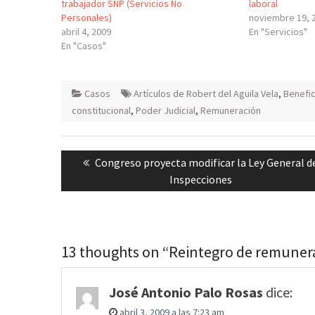
trabajador SNP (Servicios No
laboral
Personales)
noviembre 19, 
abril 4, 2009
En "Servicios"
En "Casos"
Casos
Artículos de Robert del Aguila Vela
,
Benefic
constitucional
,
Poder Judicial
,
Remuneración
Navegación
Previous
Congreso proyecta modificar la Ley General d
de
post:
Inspecciones
entradas
13 thoughts on “Reintegro de remunera
José Antonio Palo Rosas
dice:
abril 3, 2009 a las 7:23 am