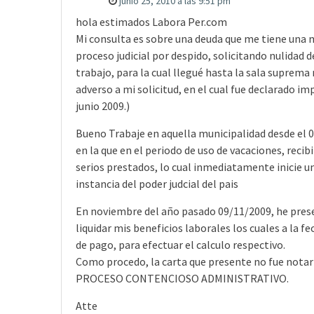
junio 25, 2010 a las 9:51 pm
hola estimados Labora Per.com
Mi consulta es sobre una deuda que me tiene una mun
proceso judicial por despido, solicitando nulidad 
trabajo, para la cual llegué hasta la sala suprem
adverso a mi solicitud, en el cual fue declarado i
junio 2009.)
Bueno Trabaje en aquella municipalidad desde el 0
en la que en el periodo de uso de vacaciones, recib
serios prestados, lo cual inmediatamente inicie u
instancia del poder judcial del pais
En noviembre del año pasado 09/11/2009, he prese
liquidar mis beneficios laborales los cuales a la 
de pago, para efectuar el calculo respectivo.
Como procedo, la carta que presente no fue notaria
PROCESO CONTENCIOSO ADMINISTRATIVO.
Atte