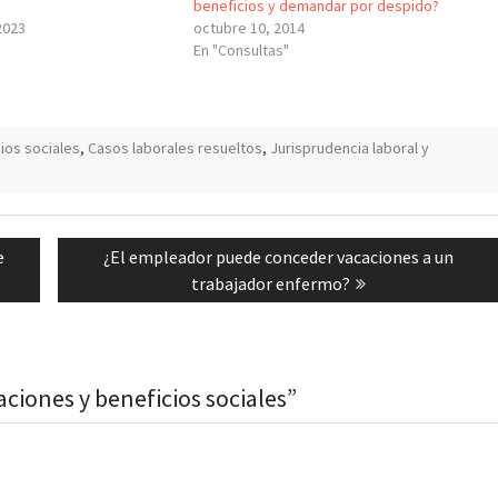
beneficios y demandar por despido?
2023
octubre 10, 2014
En "Consultas"
ios sociales
,
Casos laborales resueltos
,
Jurisprudencia laboral y
Next
e
¿El empleador puede conceder vacaciones a un
post:
trabajador enfermo?
ciones y beneficios sociales”