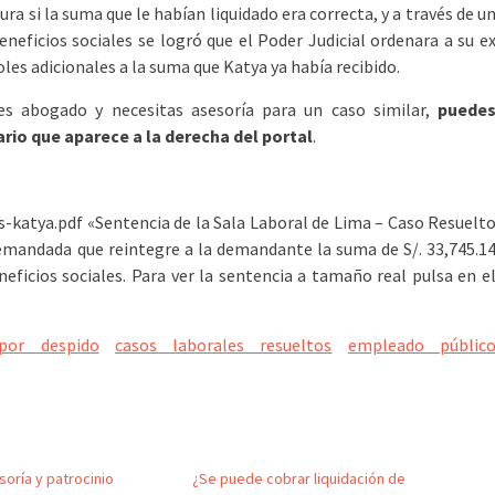
ra si la suma que le habían liquidado era correcta, y a través de u
neficios sociales se logró que el Poder Judicial ordenara a su e
les adicionales a la suma que Katya ya había recibido.
res abogado y necesitas asesoría para un caso similar,
puede
rio que aparece a la derecha del portal
.
-katya.pdf «Sentencia de la Sala Laboral de Lima – Caso Resuelt
demandada que reintegre a la demandante la suma de S/. 33,745.1
ficios sociales. Para ver la sentencia a tamaño real pulsa en e
por despido
casos laborales resueltos
empleado públic
soría y patrocinio
¿Se puede cobrar liquidación de