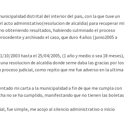
icipalidad distrital del interior del pais, con la que tuve un
del acto administativo(resolucion de alcaldia) para recuperar mi
a no obteniendo resultados, habiendo culminado el proceso
mprocedente y archivado el caso, que duro 4 años (junio2005 a
1/10/2003 hasta el 25/04/2005, (1 año y medio o sea 18 meses),
i una resolucion de alcaldia donde seme daba las gracias por los
n proceso judicial, como repito que me fue adverso en la ultima
ntado mi carta a la municipalidad a fin de que me cumpla con
fecha no se ha cumplido, manifestando que no tienen las boletas
l, fue simple, me acojo al silencio administrativo o inicio