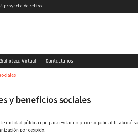
á proyecto de retiro
solución
indicatos de
ncian paro y huelga
el descuento
e 2 mil soles y la
ogarlo
Biblioteca Virtual
Contáctanos
sociales
s y beneficios sociales
e entidad pública que para evitar un proceso judicial le abonó s
mnización por despido.