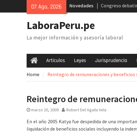
Skip
Congreso debatir
Novedades
07 Ago, 2026
to
AFP. Problema y 
content
Poder Judicial: s
LaboraPeru.pe
trabajadores anu
nacional
La mejor información y asesoría laboral
Retiro 25% AFP: 
inconstitucional d
necesidad de der
Articulos
Leyes
Jurisprudencia
Home
Home
Reintegro de remuneraciones y beneficios 
Reintegro de remuneracione
marzo 20, 2009
Robert Del Aguila Vela
En el año 2005 Katya fue despedida de una important
liquidación de beneficios sociales incluyendo la inde