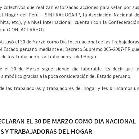
y colectivos que realizan esforzadas acciones para velar por su
del Hogar del Perú – SINTRAHOGARP, la Asociación Nacional d
ta, etc.), y a nivel internacional cuentan con la Confederació
Hogar (CONLACTRAHO).
tituyó el 30 de Marzo como Día Internacional de las Trabajadora
r el Estado peruano mediante el Decreto Supremo 005-2007-TR qu
 de los Trabajadores y Trabajadoras del Hogar.
 el 30 de Marzo sigue siendo día laborable. Es decir que l
imbólico gracias a la poca consideración del Estado peruano.
e las trabajadoras y trabajadores del hogar y les brindamos u
ECLARAN EL 30 DE MARZO COMO DIA NACIONAL
S Y TRABAJADORAS DEL HOGAR