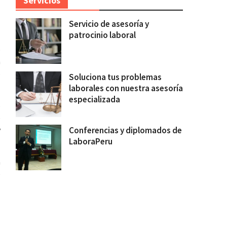
Servicios
Servicio de asesoría y
patrocinio laboral
o
n
o
Soluciona tus problemas
laborales con nuestra asesoría
especializada
o
e
y
Conferencias y diplomados de
LaboraPeru
a
e
l