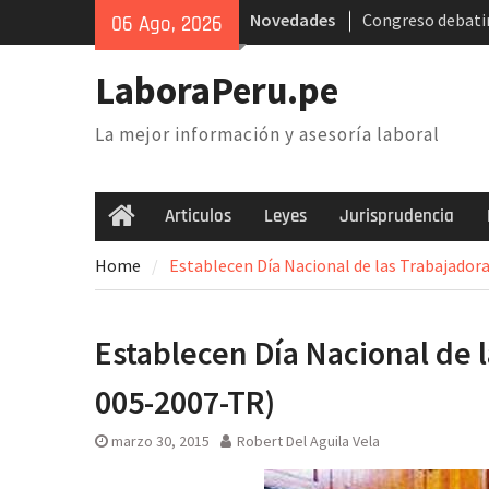
Skip
Novedades
Congreso debatir
06 Ago, 2026
to
AFP. Problema y 
content
Poder Judicial: s
LaboraPeru.pe
trabajadores anu
nacional
La mejor información y asesoría laboral
Retiro 25% AFP: 
inconstitucional 
necesidad de der
Articulos
Leyes
Jurisprudencia
Home
Home
Establecen Día Nacional de las Trabajadora
Establecen Día Nacional de l
005-2007-TR)
marzo 30, 2015
Robert Del Aguila Vela