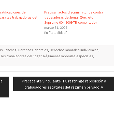
gratificaciones de
Precisan actos discriminatorios contra
para las trabajadoras del
trabajadoras del hogar (Decreto
Supremo 004-2009-TR-comentado)
marzo 31, 2009
En "Actualidad"
has Sanchez
,
Derechos laborales
,
Derechos laborales individuales
,
 los trabajadores del hogar
,
Régimenes laborales especiales
,
Next
ia
Precedente vinculante: TC restringe reposición a
post:
trabajadores estatales del régimen privado