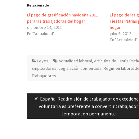
Relacionado
El pago de gratificación navideña 2011
El pago de las 
para las trabajadoras del hogar
Fiestas Patrias 
diciembre 14, 2011
hogar
En "Actualidad"
julio 9, 2012
En "Actualidad"
Leyes
Actualidad laboral
,
Artículos de Jesús Pac
Empleadores
,
Legislación comentada
,
Régimen laboral de
Trabajadores
Navegación
Previous
España: Readmisión de trabajador en excedenc
de
post:
voluntaria es preferente a convertir trabajador
entradas
temporal en permanente