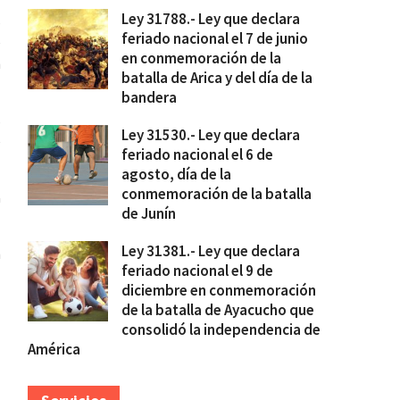
Ley 31788.- Ley que declara
s
feriado nacional el 7 de junio
e
en conmemoración de la
n
batalla de Arica y del día de la
bandera
s
Ley 31530.- Ley que declara
e
feriado nacional el 6 de
agosto, día de la
conmemoración de la batalla
a
de Junín
Ley 31381.- Ley que declara
n
feriado nacional el 9 de
diciembre en conmemoración
de la batalla de Ayacucho que
consolidó la independencia de
América