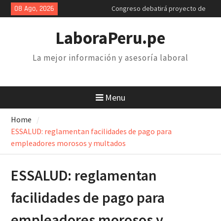
Congreso debatirá proyecto de
Skip
08 Ago, 2026
retiro AFP. Problema y solución
to
Poder Judicial: sindicatos de
content
LaboraPeru.pe
trabajadores anuncian paro y
huelga nacional
Retiro 25% AFP: el descuento
La mejor información y asesoría laboral
inconstitucional de 2 mil soles y
la necesidad de derogarlo
Menu
Home
ESSALUD: reglamentan facilidades de pago para
empleadores morosos y multados
ESSALUD: reglamentan
facilidades de pago para
empleadores morosos y