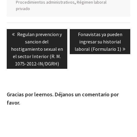
Procedimientos administrativos
,
Régimen laboral
privado
Navegación
Previous
Next
Regulan prevencion y
Fonavistas ya pueden
de
post:
post:
sancion del
ingresar su historial
entradas
hostigamiento sexual en
laboral (Formulario 1)
el sector Interior (R. M.
1075-2012-IN/DGRH)
Gracias por leernos. Déjanos un comentario por
favor.