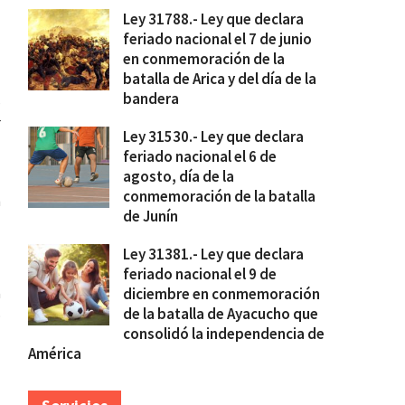
Ley 31788.- Ley que declara
feriado nacional el 7 de junio
en conmemoración de la
batalla de Arica y del día de la
l
bandera
s
r
Ley 31530.- Ley que declara
feriado nacional el 6 de
agosto, día de la
-
conmemoración de la batalla
n
de Junín
Ley 31381.- Ley que declara
feriado nacional el 9 de
a
diciembre en conmemoración
de la batalla de Ayacucho que
o
consolidó la independencia de
l
América