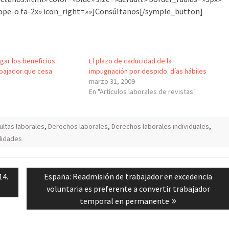
elope-o fa-2x» icon_right=»»]Consúltanos[/symple_button]
agar los beneficios
El plazo de caducidad de la
abajador que cesa
impugnación por despido: días hábiles
marzo 31, 2009
En "Artículos laborales de revistas"
ultas laborales
,
Derechos laborales
,
Derechos laborales individuales
,
ilidades
Next
14.
España: Readmisión de trabajador en excedencia
post:
voluntaria es preferente a convertir trabajador
temporal en permanente