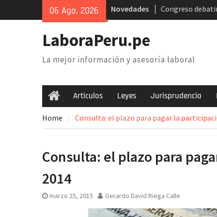
Skip
Novedades
Congreso debatir
06 Ago, 2026
to
AFP. Problema y 
content
Poder Judicial: s
LaboraPeru.pe
trabajadores anu
nacional
La mejor información y asesoría laboral
Retiro 25% AFP: 
inconstitucional 
necesidad de der
Articulos
Leyes
Jurisprudencia
Home
Home
Consulta: el plazo para pagar la participac
Consulta: el plazo para paga
2014
marzo 25, 2015
Gerardo David Riega Calle