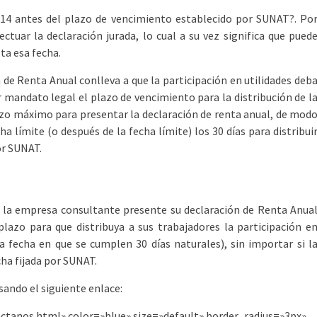
014 antes del plazo de vencimiento establecido por SUNAT?. Po
ctuar la declaración jurada, lo cual a su vez significa que pued
ta esa fecha.
 de Renta Anual conlleva a que la participación en utilidades deb
or mandato legal el plazo de vencimiento para la distribución de l
lazo máximo para presentar la declaración de renta anual, de mod
a límite (o después de la fecha límite) los 30 días para distribui
or SUNAT.
ue la empresa consultante presente su declaración de Renta Anua
lazo para que distribuya a sus trabajadores la participación e
la fecha en que se cumplen 30 días naturales), sin importar si l
cha fijada por SUNAT.
ando el siguiente enlace:
ctanos.html» color=»blue» size=»default» border_radius=»3px»