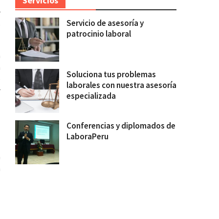
Servicios
r
Servicio de asesoría y
e
patrocinio laboral
a
a
Soluciona tus problemas
o
laborales con nuestra asesoría
r
especializada
Conferencias y diplomados de
LaboraPeru
l
n
a