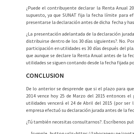
¿Puede el contribuyente declarar la Renta Anual 2
supuesto, ya que SUNAT fija la fecha límite para efe
presentarse la declaración antes de dicha fecha y has
¿La presentación adelantada de la declaración jurada
distribuirse dentro de los 30 días siguientes?. No. P
participación en utilidades es 30 días después del p
que aunque se declare la Renta Anual antes de la fech
utilidades se siguen contando desde la fecha fijada p
CONCLUSION
De lo anterior se desprende que si el plazo para q
2014 vence hoy 25 de Marzo del 2015 entonces el p
utilidades vencerá el 24 de Abril del 2015 (por ser 
empresa efectuó su declaración jurada antes de la fe
¿Tú también necesitas consultarnos?. Escríbenos puls
[symple_button url=»https://laboraperu.pe/conta