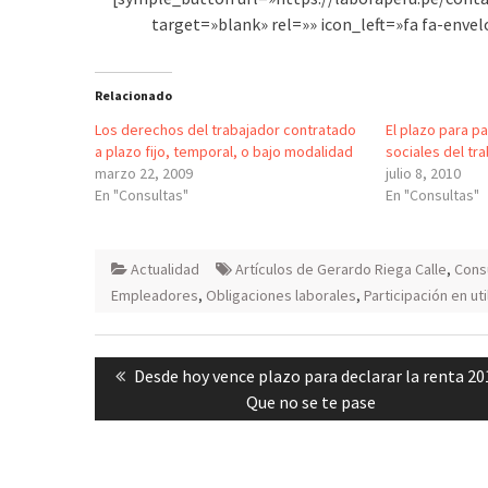
target=»blank» rel=»» icon_left=»fa fa-env
Relacionado
Los derechos del trabajador contratado
El plazo para p
a plazo fijo, temporal, o bajo modalidad
sociales del tr
marzo 22, 2009
julio 8, 2010
En "Consultas"
En "Consultas"
Actualidad
Artículos de Gerardo Riega Calle
,
Cons
Empleadores
,
Obligaciones laborales
,
Participación en ut
Navegación
Previous
Desde hoy vence plazo para declarar la renta 20
de
post:
Que no se te pase
entradas