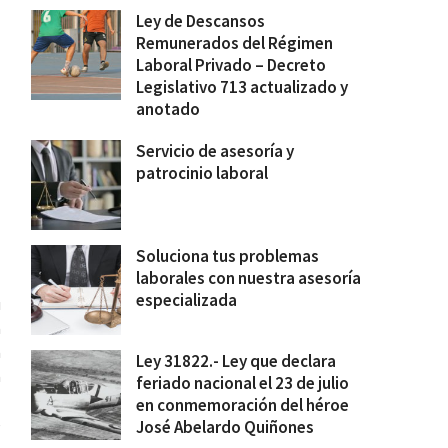
Ley de Descansos
Remunerados del Régimen
Laboral Privado – Decreto
Legislativo 713 actualizado y
anotado
Servicio de asesoría y
patrocinio laboral
Soluciona tus problemas
laborales con nuestra asesoría
especializada
u
a
a
Ley 31822.- Ley que declara
a
feriado nacional el 23 de julio
l
en conmemoración del héroe
e
José Abelardo Quiñones