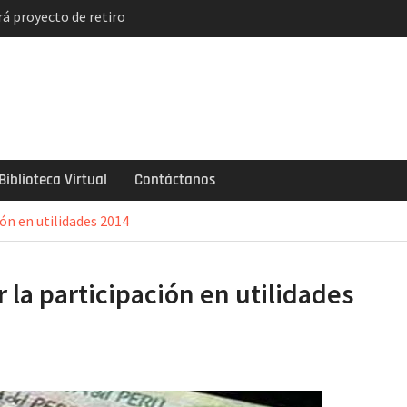
á proyecto de retiro
solución
indicatos de
ncian paro y huelga
el descuento
de 2 mil soles y la
ogarlo
Biblioteca Virtual
Contáctanos
ión en utilidades 2014
r la participación en utilidades