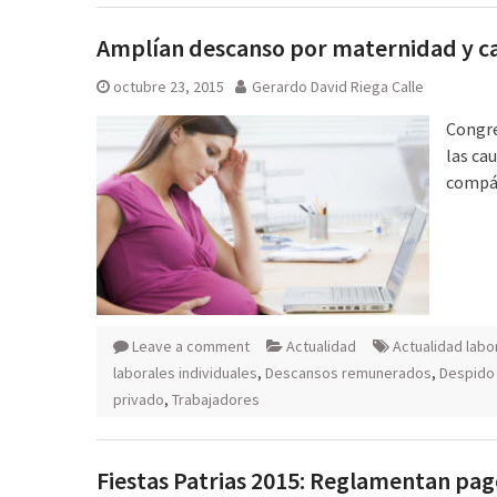
Amplían descanso por maternidad y ca
octubre 23, 2015
Gerardo David Riega Calle
Congre
las ca
compá
Leave a comment
Actualidad
Actualidad labo
laborales individuales
,
Descansos remunerados
,
Despido 
privado
,
Trabajadores
Fiestas Patrias 2015: Reglamentan pag