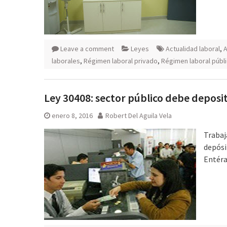
Leave a comment
Leyes
Actualidad laboral
,
A
laborales
,
Régimen laboral privado
,
Régimen laboral públ
Ley 30408: sector público debe deposi
enero 8, 2016
Robert Del Aguila Vela
Trabaj
depósi
Entéra