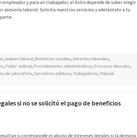
n empleador y para un trabajador, el éxito depende de saber elegir
r asesoría laboral. Solicita nuestros servicios y adelántate a tu
parte.
as
,
Amparo laboral
,
Beneficios sociales
,
Derechos laborales
,
es
,
Poder Judicial
,
Procedimientos administrativos
,
Procesos laborales
,
ios de LaboraPeru
,
Servidores públicos
,
Trabajadores
,
Tribunal
ales si no se solicitó el pago de beneficios
nsultan si corresponde el abono de intereses legales si la demora