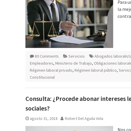
Para u
la mejo
contra
80 Comments
Servicios
Abogados laboralist
Empleadores
,
Ministerio de Trabajo
,
Obligaciones laboral
Régimen laboral privado
,
Régimen laboral público
,
Servic
Constitucional
Consulta: ¿Procede abonar intereses leg
sociales?
agosto 31, 2018
Robert Del Aguila Vela
Nos co