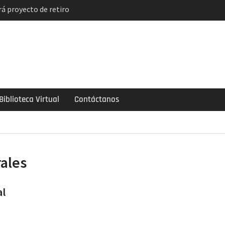
á proyecto de retiro
solución
indicatos de
ncian paro y huelga
el descuento
de 2 mil soles y la
ogarlo
Biblioteca Virtual
Contáctanos
rales
al