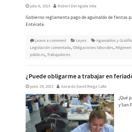
julio 6, 2015
Robert Del Aguila Vela
Gobierno reglamenta pago de aguinaldo de fiestas patr
Entérate.
Leave a comment
Leyes
Aguinaldos y Gratif
Legislación comentada
,
Obligaciones laborales
,
Régimen 
públicos
,
Trabajadores
¿Puede obligarme a trabajar en feria
junio 29, 2015
Gerardo David Riega Calle
¿Qué p
y San 