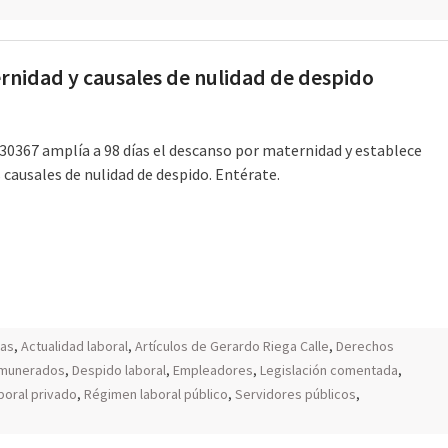
rnidad y causales de nulidad de despido
 30367 amplía a 98 días el descanso por maternidad y establece
 causales de nulidad de despido. Entérate.
tas
,
Actualidad laboral
,
Artículos de Gerardo Riega Calle
,
Derechos
emunerados
,
Despido laboral
,
Empleadores
,
Legislación comentada
,
boral privado
,
Régimen laboral público
,
Servidores públicos
,