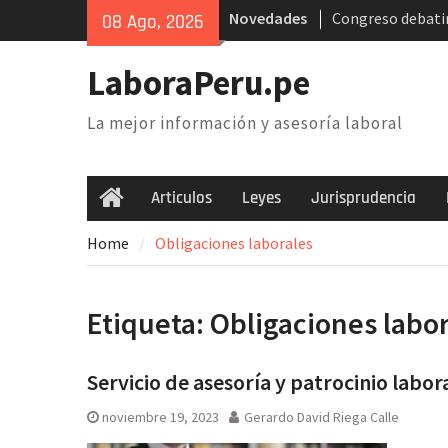
Skip
Novedades
Congreso debatir
08 Ago, 2026
to
AFP. Problema y 
content
Poder Judicial: s
LaboraPeru.pe
trabajadores anu
nacional
La mejor información y asesoría laboral
Retiro 25% AFP: 
inconstitucional 
necesidad de der
Articulos
Leyes
Jurisprudencia
Home
Home
Obligaciones laborales
Etiqueta:
Obligaciones labo
Servicio de asesoría y patrocinio labor
noviembre 19, 2023
Gerardo David Riega Calle