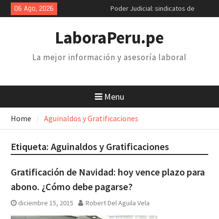
Skip
06 Ago, 2026
Poder Judicial: sindicatos de
to
trabajadores anuncian paro y
content
huelga nacional
LaboraPeru.pe
Retiro 25% AFP: el descuento
inconstitucional de 2 mil soles y
La mejor información y asesoría laboral
la necesidad de derogarlo
Congreso debatirá proyecto de
retiro AFP. Problema y solución
Menu
Home
Aguinaldos y Gratificaciones
Etiqueta:
Aguinaldos y Gratificaciones
Gratificación de Navidad: hoy vence plazo para
abono. ¿Cómo debe pagarse?
diciembre 15, 2015
Robert Del Aguila Vela