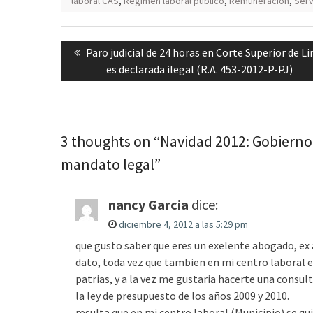
laboral CAS
,
Régimen laboral público
,
Remuneración
,
Serv
Navegación
Previous
Paro judicial de 24 horas en Corte Superior de L
de
post:
es declarada ilegal (R.A. 453-2012-P-PJ)
entradas
3 thoughts on “Navidad 2012: Gobierno
mandato legal”
nancy Garcia
dice:
diciembre 4, 2012 a las 5:29 pm
que gusto saber que eres un exelente abogado, ex 
dato, toda vez que tambien en mi centro laboral e
patrias, y a la vez me gustaria hacerte una consu
la ley de presupuesto de los años 2009 y 2010.
resulta que en mi centro laboral (Municipio) se q