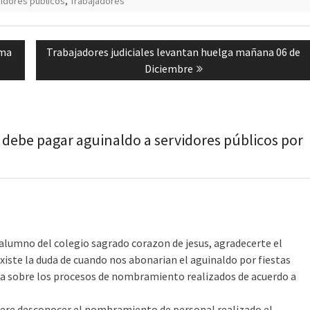
idores públicos
,
Trabajadores
Next
ima
Trabajadores judiciales levantan huelga mañana 06 de
post:
Diciembre
 debe pagar aguinaldo a servidores públicos por
alumno del colegio sagrado corazon de jesus, agradecerte el
xiste la duda de cuando nos abonarian el aguinaldo por fiestas
lta sobre los procesos de nombramiento realizados de acuerdo a
uiere desconocer el nombramiento de personal realizado el