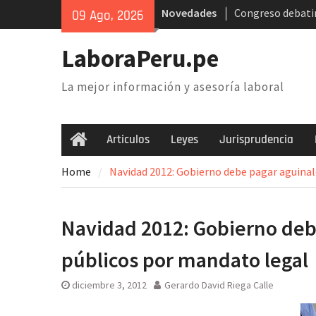
Skip
Novedades
Congreso debatir
09 Ago, 2026
to
AFP. Problema y 
content
Poder Judicial: s
LaboraPeru.pe
trabajadores anu
nacional
La mejor información y asesoría laboral
Retiro 25% AFP: 
inconstitucional 
necesidad de der
Articulos
Leyes
Jurisprudencia
Home
Home
Navidad 2012: Gobierno debe pagar aguinal
Navidad 2012: Gobierno deb
públicos por mandato legal
diciembre 3, 2012
Gerardo David Riega Calle