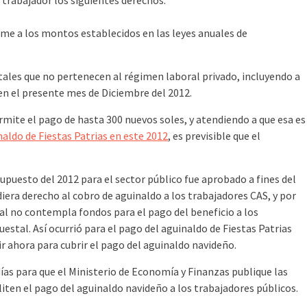
 trabajador los siguientes derechos:
rme a los montos establecidos en las leyes anuales de
tales que no pertenecen al régimen laboral privado, incluyendo a
en el presente mes de Diciembre del 2012.
rmite el pago de hasta 300 nuevos soles, y atendiendo a que esa es
naldo de Fiestas Patrias en este 2012
, es previsible que el
esupuesto del 2012 para el sector público fue aprobado a fines del
era derecho al cobro de aguinaldo a los trabajadores CAS, y por
cal no contempla fondos para el pago del beneficio a los
estal. Así ocurrió para el pago del aguinaldo de Fiestas Patrias
ir ahora para cubrir el pago del aguinaldo navideño.
as para que el Ministerio de Economía y Finanzas publique las
ten el pago del aguinaldo navideño a los trabajadores públicos.