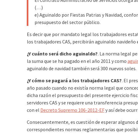
El Contrato Administrativo de Servicios otorga al
(…)
e) Aguinaldo por Fiestas Patrias y Navidad, confo
presupuesto del sector público.
Es decir que por mandato legal los trabajadores esta
los trabajadores CAS, percibirán aguinaldo navideño 
¿Y cuánto será dicho aguinaldo?
. La norma legal pe
la suma que se ha pagado en el año 2011 y como
agui
aguinaldo de navidad también será 300 nuevos soles.
¿Y cómo se pagará a los trabajadores CAS?
. El pr
año pasado cuando no existía norma legal que concedi
dicha razón el presupuesto del presente ejercicio fis
servidores CAS y se requiere una transferencia presupu
con el
Decreto Supremo 106-2012-EF
y así debe ocurr
Consecuentemente, es cuestión de esperar algunos dí
correspondientes normas reglamentarias que posibili