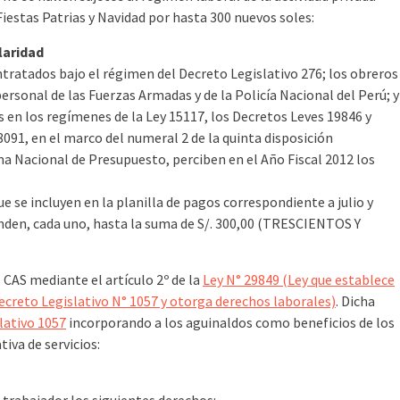
Fiestas Patrias y Navidad por hasta 300 nuevos soles:
laridad
tratados bajo el régimen del Decreto Legislativo 276; los obreros
ersonal de las Fuerzas Armadas y de la Policía Nacional del Perú; y
 en los regímenes de la Ley 15117, los Decretos Leves 19846 y
091, en el marco del numeral 2 de la quinta disposición
ema Nacional de Presupuesto, perciben en el Año Fiscal 2012 los
e se incluyen en la planilla de pagos correspondiente a julio y
den, cada uno, hasta la suma de S/. 300,00 (TRESCIENTOS Y
 CAS mediante el artículo 2º de la
Ley N° 29849 (Ley que establece
ecreto Legislativo N° 1057 y otorga derechos laborales)
. Dicha
lativo 1057
incorporando a los aguinaldos como beneficios de los
iva de servicios: