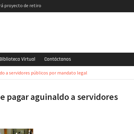
á proyecto de retiro
solución
indicatos de
ncian paro y huelga
el descuento
de 2 mil soles y la
ogarlo
Biblioteca Virtual
Contáctanos
do a servidores públicos por mandato legal
e pagar aguinaldo a servidores