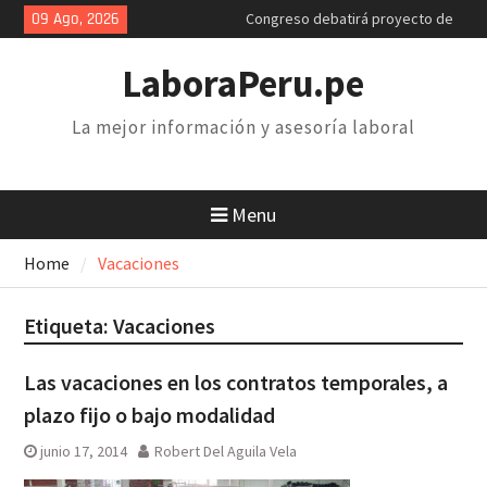
Skip
09 Ago, 2026
Congreso debatirá proyecto de
to
retiro AFP. Problema y solución
content
Poder Judicial: sindicatos de
LaboraPeru.pe
trabajadores anuncian paro y
huelga nacional
La mejor información y asesoría laboral
Retiro 25% AFP: el descuento
inconstitucional de 2 mil soles y
la necesidad de derogarlo
Menu
Home
Vacaciones
Etiqueta:
Vacaciones
Las vacaciones en los contratos temporales, a
plazo fijo o bajo modalidad
junio 17, 2014
Robert Del Aguila Vela