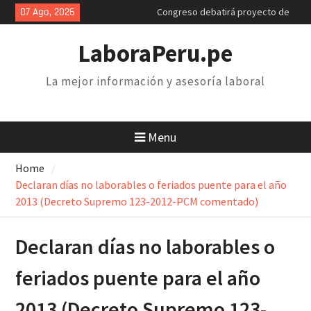
Skip
07 Ago, 2026
Congreso debatirá proyecto de
to
retiro AFP. Problema y solución
content
Poder Judicial: sindicatos de
LaboraPeru.pe
trabajadores anuncian paro y
huelga nacional
La mejor información y asesoría laboral
Retiro 25% AFP: el descuento
inconstitucional de 2 mil soles y
la necesidad de derogarlo
Menu
Home
Declaran días no laborables o feriados puente para el año
2013 (Decreto Supremo 123-2012-PCM comentado)
Declaran días no laborables o
feriados puente para el año
2013 (Decreto Supremo 123-