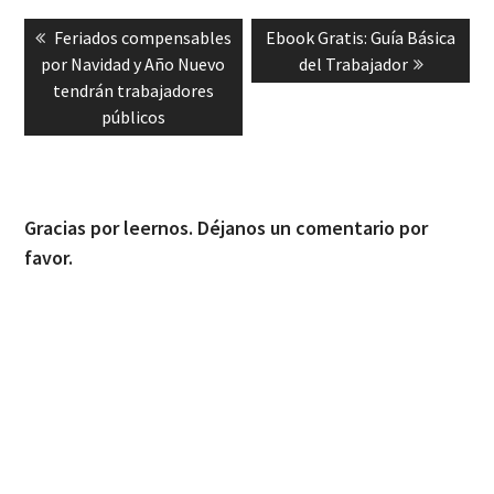
Navegación
Previous
Next
Feriados compensables
Ebook Gratis: Guía Básica
de
post:
post:
por Navidad y Año Nuevo
del Trabajador
entradas
tendrán trabajadores
públicos
Gracias por leernos. Déjanos un comentario por
favor.