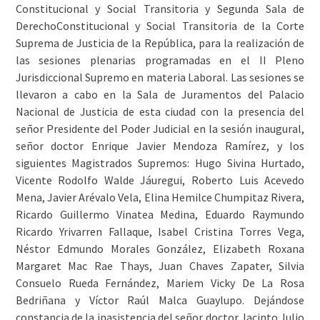
Constitucional y Social Transitoria y Segunda Sala de
DerechoConstitucional y Social Transitoria de la Corte
Suprema de Justicia de la República, para la realización de
las sesiones plenarias programadas en el II Pleno
Jurisdiccional Supremo en materia Laboral. Las sesiones se
llevaron a cabo en la Sala de Juramentos del Palacio
Nacional de Justicia de esta ciudad con la presencia del
señor Presidente del Poder Judicial en la sesión inaugural,
señor doctor Enrique Javier Mendoza Ramírez, y los
siguientes Magistrados Supremos: Hugo Sivina Hurtado,
Vicente Rodolfo Walde Jáuregui, Roberto Luis Acevedo
Mena, Javier Arévalo Vela, Elina Hemilce Chumpitaz Rivera,
Ricardo Guillermo Vinatea Medina, Eduardo Raymundo
Ricardo Yrivarren Fallaque, Isabel Cristina Torres Vega,
Néstor Edmundo Morales González, Elizabeth Roxana
Margaret Mac Rae Thays, Juan Chaves Zapater, Silvia
Consuelo Rueda Fernández, Mariem Vicky De La Rosa
Bedriñana y Víctor Raúl Malca Guaylupo. Dejándose
constancia de la inasistencia del señor doctor Jacinto Julio