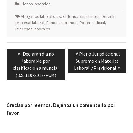
Plenos laborales
Abogados laboralistas
,
Criterios vinculantes
,
Derecho
procesal laboral
,
Plenos supremos
,
Poder Judicial
,
Procesos laborales
Navegación
Previous
Next
Declaran día no
IV Pleno Jurisdiccional
de
post:
post:
laborable por
Supremo en Materias
entradas
clasificación a mundial
Laboral y Previsional
(D.S. 110-2017-PCM)
Gracias por leernos. Déjanos un comentario por
favor.