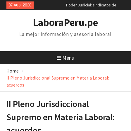
Skip
07 Ago, 2026
Poder Judicial: sindicatos de
to
trabajadores anuncian paro y
content
huelga nacional
LaboraPeru.pe
Retiro 25% AFP: el descuento
inconstitucional de 2 mil soles y
La mejor información y asesoría laboral
la necesidad de derogarlo
Congreso debatirá proyecto de
retiro AFP. Problema y solución
Menu
Home
II Pleno Jurisdiccional Supremo en Materia Laboral:
acuerdos
II Pleno Jurisdiccional
Supremo en Materia Laboral:
acuerdos