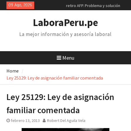
Skip
09 Ago, 2026
Poder Judicial: sindicatos de
to
trabajadores anuncian paro y
content
huelga nacional
LaboraPeru.pe
Retiro 25% AFP: el descuento
inconstitucional de 2 mil soles y
La mejor información y asesoría laboral
la necesidad de derogarlo
Congreso debatirá proyecto de
retiro AFP. Problema y solución
Menu
Home
Ley 25129: Ley de asignación familiar comentada
Ley 25129: Ley de asignación
familiar comentada
febrero 13, 2013
Robert Del Aguila Vela