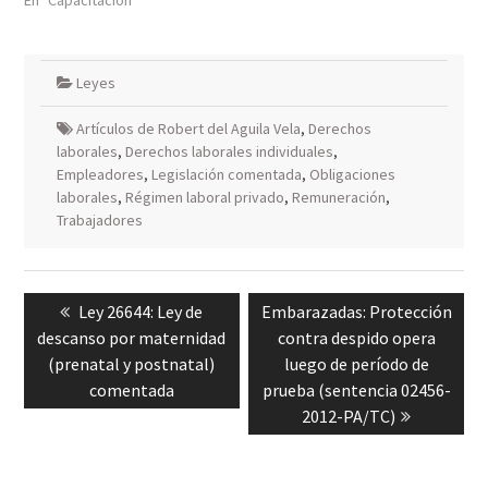
En "Capacitación"
Leyes
Artículos de Robert del Aguila Vela
,
Derechos
laborales
,
Derechos laborales individuales
,
Empleadores
,
Legislación comentada
,
Obligaciones
laborales
,
Régimen laboral privado
,
Remuneración
,
Trabajadores
Navegación
Previous
Next
Ley 26644: Ley de
Embarazadas: Protección
de
post:
post:
descanso por maternidad
contra despido opera
entradas
(prenatal y postnatal)
luego de período de
comentada
prueba (sentencia 02456-
2012-PA/TC)