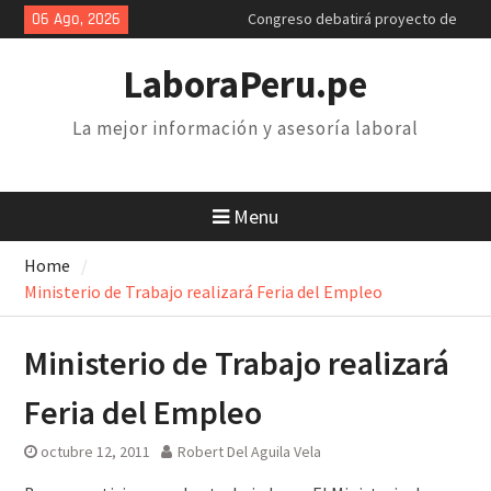
Skip
06 Ago, 2026
Congreso debatirá proyecto de
to
retiro AFP. Problema y solución
content
Poder Judicial: sindicatos de
LaboraPeru.pe
trabajadores anuncian paro y
huelga nacional
La mejor información y asesoría laboral
Retiro 25% AFP: el descuento
inconstitucional de 2 mil soles y
la necesidad de derogarlo
Menu
Home
Ministerio de Trabajo realizará Feria del Empleo
Ministerio de Trabajo realizará
Feria del Empleo
octubre 12, 2011
Robert Del Aguila Vela