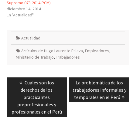
Supremo 073-2014-PCM)
diciembre 14, 2014
En "Actualidad"
Actualidad
Artículos de Hugo Laurente Eslava
,
Empleadores
,
Ministerio de Trabajo
,
Trabajadores
Navegación
Previous
Next
Cuales son los
La problemática de los
de
post:
post:
derechos de los
trabajadores informales y
entradas
practicantes
temporales en el Perú
preprofesionales y
profesionales en el Perú