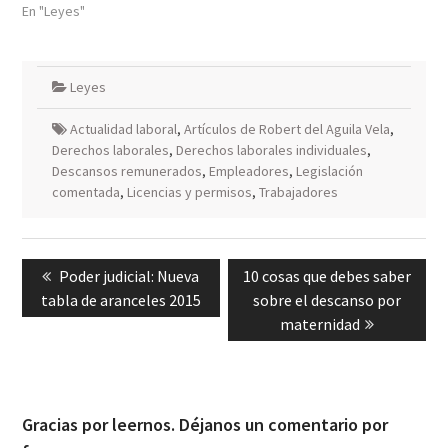
En "Leyes"
Leyes
Actualidad laboral
,
Artículos de Robert del Aguila Vela
,
Derechos laborales
,
Derechos laborales individuales
,
Descansos remunerados
,
Empleadores
,
Legislación
comentada
,
Licencias y permisos
,
Trabajadores
Navegación
Previous
Next
Poder judicial: Nueva
10 cosas que debes saber
de
post:
post:
tabla de aranceles 2015
sobre el descanso por
entradas
maternidad
Gracias por leernos. Déjanos un comentario por