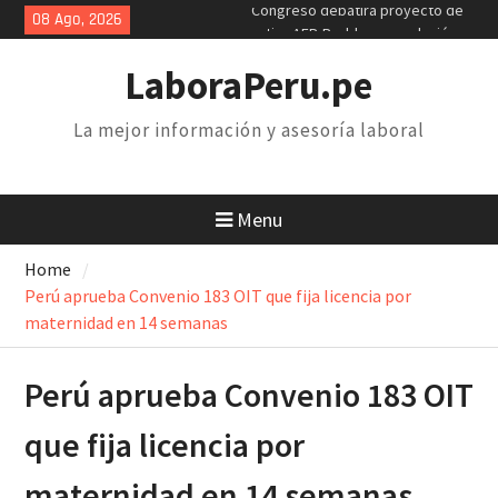
Skip
08 Ago, 2026
Poder Judicial: sindicatos de
to
trabajadores anuncian paro y
content
huelga nacional
LaboraPeru.pe
Retiro 25% AFP: el descuento
inconstitucional de 2 mil soles y
La mejor información y asesoría laboral
la necesidad de derogarlo
Menu
Home
Perú aprueba Convenio 183 OIT que fija licencia por
maternidad en 14 semanas
Perú aprueba Convenio 183 OIT
que fija licencia por
maternidad en 14 semanas