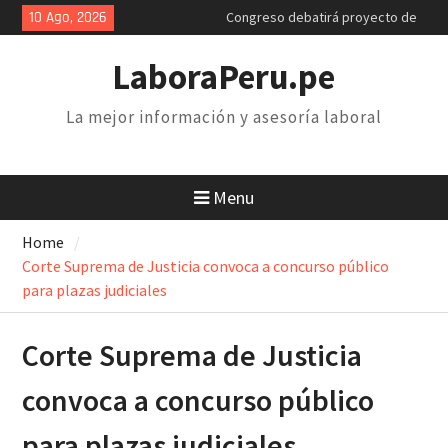
Skip
10 Ago, 2026
Congreso debatirá proyecto de
to
retiro AFP. Problema y solución
content
Poder Judicial: sindicatos de
LaboraPeru.pe
trabajadores anuncian paro y
huelga nacional
La mejor información y asesoría laboral
Retiro 25% AFP: el descuento
inconstitucional de 2 mil soles y
la necesidad de derogarlo
Menu
Home
Corte Suprema de Justicia convoca a concurso público
para plazas judiciales
Corte Suprema de Justicia
convoca a concurso público
para plazas judiciales