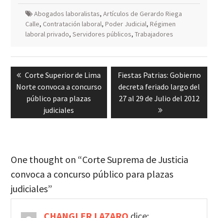
Abogados laboralistas
,
Artículos de Gerardo Riega
Calle
,
Contratación laboral
,
Poder Judicial
,
Régimen
laboral privado
,
Servidores públicos
,
Trabajadores
Navegación
Previous
Next
Corte Superior de Lima
Fiestas Patrias: Gobierno
de
post:
post:
Norte convoca a concurso
decreta feriado largo del
entradas
público para plazas
27 al 29 de Julio del 2012
judiciales
One thought on “Corte Suprema de Justicia
convoca a concurso público para plazas
judiciales”
CHANGLER LAZARO
dice: