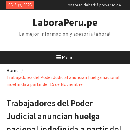
Skip
06 Ago, 2026
Congreso debatirá proyecto de
to
retiro AFP. Problema y solución
content
Poder Judicial: sindicatos de
LaboraPeru.pe
trabajadores anuncian paro y
huelga nacional
La mejor información y asesoría laboral
Retiro 25% AFP: el descuento
inconstitucional de 2 mil soles y
la necesidad de derogarlo
Menu
Home
Trabajadores del Poder Judicial anuncian huelga nacional
indefinida a partir del 15 de Noviembre
Trabajadores del Poder
Judicial anuncian huelga
nacional indefinida a partir del