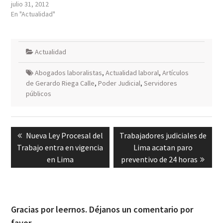
julio 31, 2012
En "Actualidad"
Actualidad
Abogados laboralistas
,
Actualidad laboral
,
Artículos
de Gerardo Riega Calle
,
Poder Judicial
,
Servidores
públicos
Navegación
Previous
Next
Nueva Ley Procesal del
Trabajadores judiciales de
de
post:
post:
Trabajo entra en vigencia
Lima acatan paro
entradas
en Lima
preventivo de 24 horas
Gracias por leernos. Déjanos un comentario por
favor.