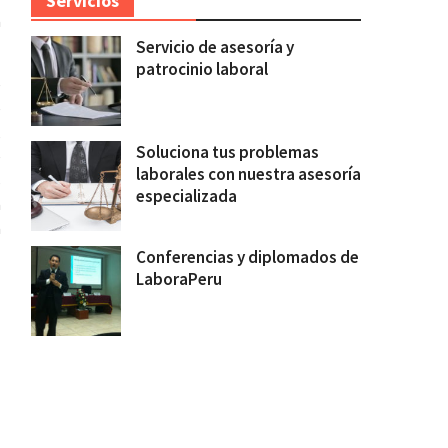
Servicios
a
Servicio de asesoría y
patrocinio laboral
e
e
,
Soluciona tus problemas
e
laborales con nuestra asesoría
s
especializada
a
a
Conferencias y diplomados de
LaboraPeru