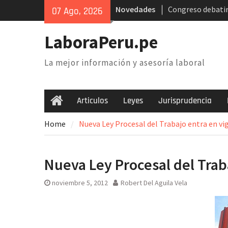
Skip
Novedades
Congreso debatir
07 Ago, 2026
to
AFP. Problema y 
content
Poder Judicial: s
LaboraPeru.pe
trabajadores anu
nacional
La mejor información y asesoría laboral
Retiro 25% AFP: 
inconstitucional d
necesidad de der
Articulos
Leyes
Jurisprudencia
Home
Home
Nueva Ley Procesal del Trabajo entra en vi
Nueva Ley Procesal del Trab
noviembre 5, 2012
Robert Del Aguila Vela