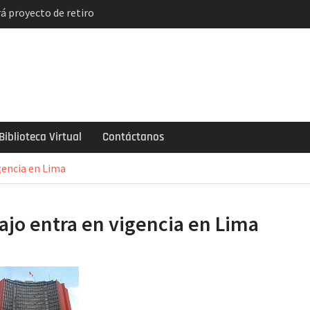
á proyecto de retiro
solución
indicatos de
ncian paro y huelga
el descuento
e 2 mil soles y la
ogarlo
Biblioteca Virtual
Contáctanos
gencia en Lima
ajo entra en vigencia en Lima