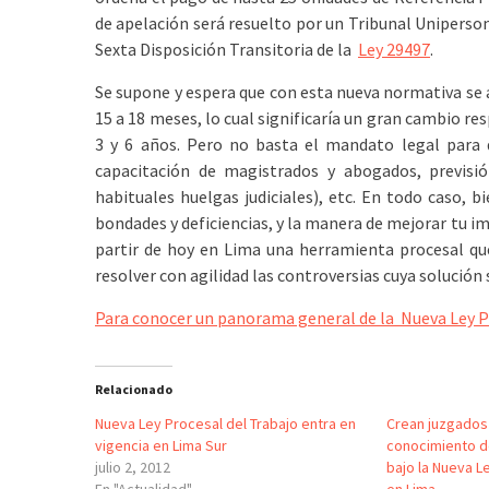
de apelación será resuelto por un Tribunal Unipersona
Sexta Disposición Transitoria de la
Ley 29497
.
Se supone y espera que con esta nueva normativa se 
15 a 18 meses, lo cual significaría un gran cambio r
3 y 6 años. Pero no basta el mandato legal para q
capacitación de magistrados y abogados, previs
habituales huelgas judiciales), etc. En todo caso, 
bondades y deficiencias, y la manera de mejorar tu 
partir de hoy en Lima una herramienta procesal qu
resolver con agilidad las controversias cuya solució
Para conocer un panorama general de la Nueva Ley Pr
Relacionado
Nueva Ley Procesal del Trabajo entra en
Crean juzgados 
vigencia en Lima Sur
conocimiento d
julio 2, 2012
bajo la Nueva L