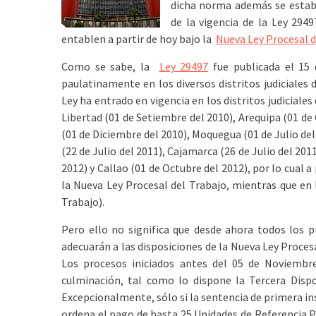
dicha norma además se establ
de la vigencia de la Ley 294
entablen a partir de hoy bajo la
Nueva Ley Procesal d
Como se sabe, la
Ley 29497
fue publicada el 15 
paulatinamente en los diversos distritos judiciales 
Ley ha entrado en vigencia en los distritos judiciales
Libertad (01 de Setiembre del 2010), Arequipa (01 d
(01 de Diciembre del 2010), Moquegua (01 de Julio del 2
(22 de Julio del 2011), Cajamarca (26 de Julio del 201
2012) y Callao (01 de Octubre del 2012), por lo cual a
la Nueva Ley Procesal del Trabajo, mientras que en 
Trabajo).
Pero ello no significa que desde ahora todos los 
adecuarán a las disposiciones de la Nueva Ley Procesal
Los procesos iniciados antes del 05 de Noviembr
culminación, tal como lo dispone la Tercera Dis
Excepcionalmente, sólo si la sentencia de primera in
ordena el pago de hasta 25 Unidades de Referencia Pr