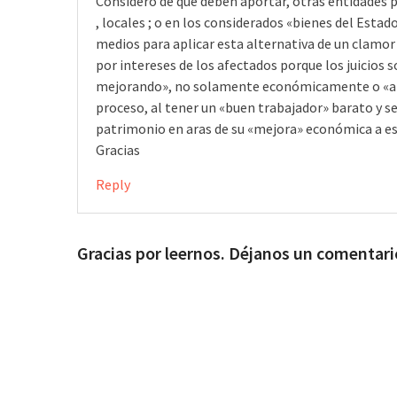
Considero de que deben aportar, otras entidades p
, locales ; o en los considerados «bienes del Estad
medios para aplicar esta alternativa de un clamor
por intereses de los afectados porque los juicios
mejorando», no solamente económicamente o «alg
proceso, al tener un «buen trabajador» barato y se
patrimonio en aras de su «mejora» económica a es
Gracias
Reply
Gracias por leernos. Déjanos un comentari