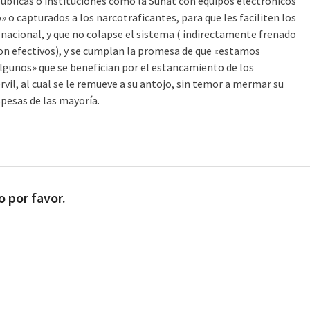
ublicas o instituciones como la Sunat con equipos electrónicos
o» o capturados a los narcotraficantes, para que les faciliten los
 nacional, y que no colapse el sistema ( indirectamente frenado
 son efectivos), y se cumplan la promesa de que «estamos
unos» que se benefician por el estancamiento de los
rvil, al cual se le remueve a su antojo, sin temor a mermar su
pesas de las mayoría.
o por favor.