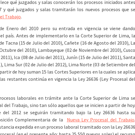
ece qué juzgados y salas conocerán los procesos iniciados ante
97 y qué juzgados y salas tramitarán los nuevos procesos que s
el Trabajo
.
de Enero del 2010 pero su entrada en vigencia se viene dand
del país. Antes de implementarlo en la Corte Superior de Lima, l
 de Tacna (15 de Julio del 2010), Cañete (16 de Agosto del 2010), L
e Octubre del 2010), Lambayeque (02 de Noviembre del 2010), Cusc
011), Ica (08 de Julio del 2011), Junín (15 de Julio del 2011), Sant
1), Lima Sur (02 de Julio del 2012), Lima Norte (03 de Setiembre de
 partir de hoy suman 15 las Cortes Superiores en la cuales se aplic
las restantes continúa en vigencia la Ley 26636 (Ley Procesal de
procesos laborales en trámite ante la Corte Superior de Lima s
 del Trabajo, sino tan sólo aquellos que se inicien a partir de hoy
e del 2012 se seguirán tramitando bajo la Ley 26636 hasta s
posición Complementaria de la
Nueva Ley Procesal del Trabajo
stancia expedida en un proceso laboral tramitado con la Ley 2663
ocesal (en el presente año: hasta 25,550 nuevos soles) el recurs