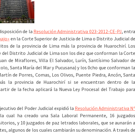
disposición de la
Resolución Administrativa 023-2012-CE-PJ
, entr
bajo»
en la Corte Superior de Justicia de Lima o Distrito Judicial d
ritos de la provincia de Lima más la provincia de Huarochirí. Lo
 del Distrito Judicial de Lima son los diez que conforman la Cort
uan de Miraflores, Villa El Salvador, Lurín, Santísimo Salvador d
lo, Santa María del Mar y Pucusana) y los 0cho que conforman l
artín de Porres, Comas, Los Olivos, Puente Piedra, Ancón, Sant
ás la provincia de Huarochirí si se encuentran dentro de l
artir de la fecha aplicará la Nueva Ley Procesal del Trabajo par
jecutivo del Poder Judicial expidió la
Resolución Administrativa N
la cual ha creado una Sala Laboral Permanente, 16 juzgado
itorios, y 10 juzgados de paz letrados laborales, que se aunarán 
ntes, algunos de los cuales cambiarán su denominación. A través d