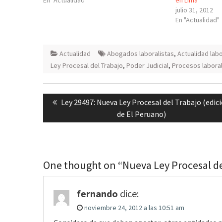
En "Actualidad"
en Lima
julio 31, 2012
En "Actualidad"
Actualidad
Abogados laboralistas
,
Actualidad labo
Ley Procesal del Trabajo
,
Poder Judicial
,
Procesos labora
Navegación
Previous
Ley 29497: Nueva Ley Procesal del Trabajo (edic
de
post:
de El Peruano)
entradas
One thought on “Nueva Ley Procesal de
fernando
dice:
noviembre 24, 2012 a las 10:51 am