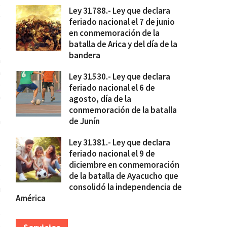
s
Ley 31788.- Ley que declara
e
feriado nacional el 7 de junio
en conmemoración de la
batalla de Arica y del día de la
o
bandera
a
a
Ley 31530.- Ley que declara
o
feriado nacional el 6 de
a
agosto, día de la
l
conmemoración de la batalla
a
de Junín
l
Ley 31381.- Ley que declara
feriado nacional el 9 de
diciembre en conmemoración
e
de la batalla de Ayacucho que
.
consolidó la independencia de
u
América
.
6
o