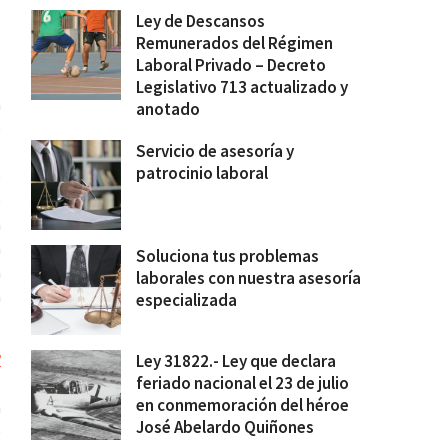
Ley de Descansos
Remunerados del Régimen
Laboral Privado – Decreto
Legislativo 713 actualizado y
a
anotado
e
Servicio de asesoría y
s
patrocinio laboral
e
e
a
a
Soluciona tus problemas
a
laborales con nuestra asesoría
a
especializada
º
Ley 31822.- Ley que declara
feriado nacional el 23 de julio
s
en conmemoración del héroe
a
José Abelardo Quiñones
e