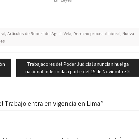
En "Leyes"
ral
,
Artículos de Robert del Aguila Vela
,
Derecho procesal laboral
,
Nueva
les
Next
ión
Trabajadores del Poder Judicial anuncian huelga
post:
nacional indefinida a partir del 15 de Noviembre
l Trabajo entra en vigencia en Lima”