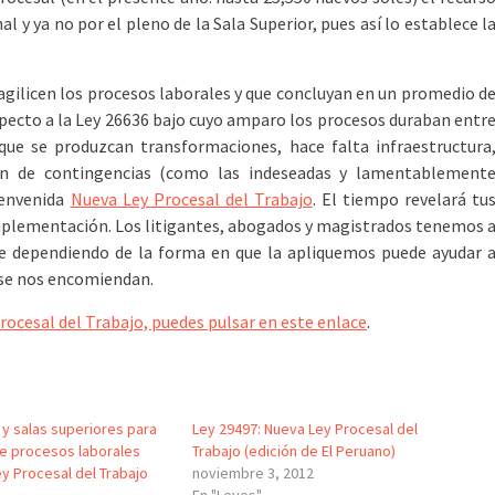
l y ya no por el pleno de la Sala Superior, pues así lo establece l
agilicen los procesos laborales y que concluyan en un promedio d
especto a la Ley 26636 bajo cuyo amparo los procesos duraban entr
ue se produzcan transformaciones, hace falta infraestructura
ión de contingencias (como las indeseadas y lamentablement
bienvenida
Nueva Ley Procesal del Trabajo
. El tiempo revelará tu
implementación. Los litigantes, abogados y magistrados tenemos 
e dependiendo de la forma en que la apliquemos puede ayudar 
n se nos encomiendan.
ocesal del Trabajo, puedes pulsar en este enlace
.
y salas superiores para
Ley 29497: Nueva Ley Procesal del
e procesos laborales
Trabajo (edición de El Peruano)
ey Procesal del Trabajo
noviembre 3, 2012