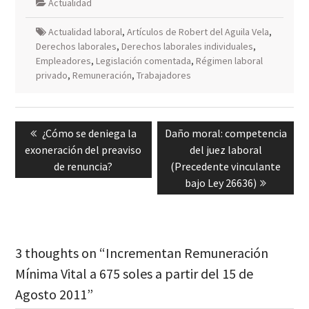
Actualidad
Actualidad laboral
,
Artículos de Robert del Aguila Vela
,
Derechos laborales
,
Derechos laborales individuales
,
Empleadores
,
Legislación comentada
,
Régimen laboral
privado
,
Remuneración
,
Trabajadores
Navegación
Previous
Next
¿Cómo se deniega la
Daño moral: competencia
de
post:
post:
exoneración del preaviso
del juez laboral
entradas
de renuncia?
(Precedente vinculante
bajo Ley 26636)
3 thoughts on “Incrementan Remuneración
Mínima Vital a 675 soles a partir del 15 de
Agosto 2011”