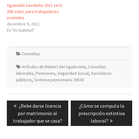
Aguinaldo navideño 2011 será
300 soles para trabajadores
estatales
diciembre 9, 2011
En "Actualidad"
Consultas
Artículos de Robert del Aguila Vela
,
Consultas
laborales
,
Pensiones
,
Seguridad Social
,
Servidores
públicos
,
Sistema pensionario 20530
Navegación
Previous
Next
¿Debe darse licencia
¿Cómo se computa la
de
post:
post:
por matrimonio al
prescripción extintiva
entradas
trabajador que se casa?
laboral?