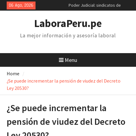
Skip
06 Ago, 2026
Poder Judicial: sindicatos de
to
trabajadores anuncian paro y
content
huelga nacional
LaboraPeru.pe
Retiro 25% AFP: el descuento
inconstitucional de 2 mil soles y
La mejor información y asesoría laboral
la necesidad de derogarlo
Congreso debatirá proyecto de
retiro AFP. Problema y solución
Menu
Home
¿Se puede incrementar la pensión de viudez del Decreto
Ley 20530?
¿Se puede incrementar la
pensión de viudez del Decreto
Ley 20530?