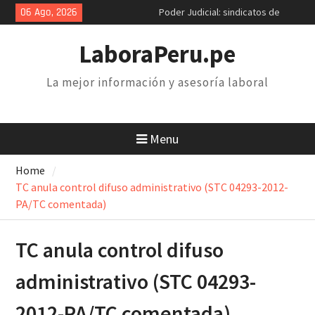
Skip
06 Ago, 2026
Poder Judicial: sindicatos de
to
trabajadores anuncian paro y
content
huelga nacional
LaboraPeru.pe
Retiro 25% AFP: el descuento
inconstitucional de 2 mil soles y
La mejor información y asesoría laboral
la necesidad de derogarlo
Congreso debatirá proyecto de
retiro AFP. Problema y solución
Menu
Home
TC anula control difuso administrativo (STC 04293-2012-
PA/TC comentada)
TC anula control difuso
administrativo (STC 04293-
2012-PA/TC comentada)