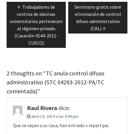
Previous
Next
Trabajadores de
Seminario gratis sobre
de
post:
post:
centros de idiomas
eliminación de control
entradas
universitarios pertenecen
difuso administrativo
al régimen privado
(CAL)
(Casación 4144-2011-
CUSCO)
2 thoughts on “TC anula control difuso
administrativo (STC 04293-2012-PA/TC
comentada)”
Raul Rivera
dice:
abril 19, 2014 a las 9:49 pm
Que se vayan a su casa, han entrado x repartijas.