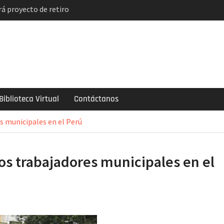
á proyecto de retiro
solución
indicatos de
ncian paro y huelga
el descuento
de 2 mil soles y la
ogarlo
Biblioteca Virtual
Contáctanos
s municipales en el Perú
los trabajadores municipales en el