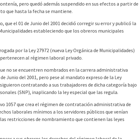
 contenía, pero quedó además suspendido en sus efectos a partir de
to que hasta la fecha se mantiene.
que el 01 de Junio del 2001 decidió corregir su error y publicó la
 Municipalidades estableciendo que los obreros municipales
rogada por la Ley 27972 (nueva Ley Orgánica de Municipalidades)
s pertenecen al régimen laboral privado.
que no se encuentren nombrados en la carrera administrativa
 de Junio del 2001, pero pese al mandato expreso de la Ley
 siguieron contratando a sus trabajadores de dicha categoría bajo
onales (SNP), inaplicando la ley especial que las regula.
tivo 1057 que crea el régimen de contratación administrativa de
rechos laborales mínimos a los servidores públicos que venían
as restricciones de nombramiento que contienen las leyes
nocer a sus obreros los derechos del régimen laboral de la