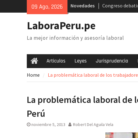
Skip
Novedades
Congreso debatir
09 Ago, 2026
to
AFP. Problema y 
content
Poder Judicial: s
LaboraPeru.pe
trabajadores anu
nacional
La mejor información y asesoría laboral
Retiro 25% AFP: 
inconstitucional 
necesidad de der
Articulos
Leyes
Jurisprudencia
Home
Home
La problemática laboral de los trabajadore
La problemática laboral de 
Perú
noviembre 5, 2013
Robert Del Aguila Vela