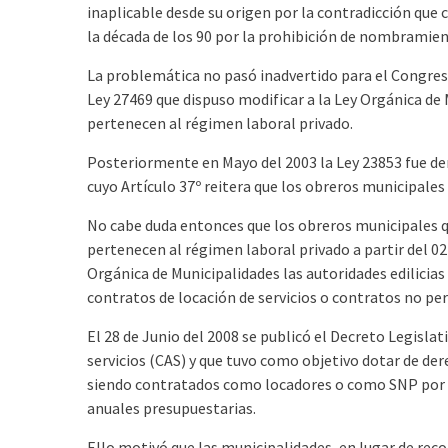
inaplicable desde su origen por la contradicción que
la década de los 90 por la prohibición de nombramien
La problemática no pasó inadvertido para el Congreso, 
Ley 27469 que dispuso modificar a la Ley Orgánica de
pertenecen al régimen laboral privado.
Posteriormente en Mayo del 2003 la Ley 23853 fue de
cuyo Artículo 37º reitera que los obreros municipale
No cabe duda entonces que los obreros municipales 
pertenecen al régimen laboral privado a partir del 02
Orgánica de Municipalidades las autoridades edilicias
contratos de locación de servicios o contratos no pers
El 28 de Junio del 2008 se publicó el Decreto Legisla
servicios (CAS) y que tuvo como objetivo dotar de de
siendo contratados como locadores o como SNP por l
anuales presupuestarias.
Ello motivó que las municipalidades, en lugar de reco