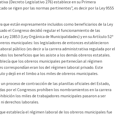
rativa (Decreto Legislativo 276) establece en su Primera
do se rigen por las normas pertinentes”, es decir por la Ley 9555
ya que están expresamente incluidos como beneficiarios de la Ley
asado el Congreso decidió regular el funcionamiento de las
a Ley 23853 (Ley Orgánica de Municipalidades) y en su Artículo 52º
breros municipales: los legisladores de entonces establecieron
boral público (es decir a la carrera administrativa regulada por e
dos los beneficios que les asiste a los demás obreros estatales.
tablecía que los obreros municipales pertenecían al régimen
es correspondían eran los del régimen laboral privado. Este
lo y dejó en el limbo a los miles de obreros municipales.
ó un proceso de contracción de las planillas oficiales del Estado,
adas por el Congresos prohíben los nombramientos en la carrera
hibición los miles de trabajadores municipales pasaron a ser
 ni derechos laborales.
3 que establecía el régimen laboral de los obreros municipales fue