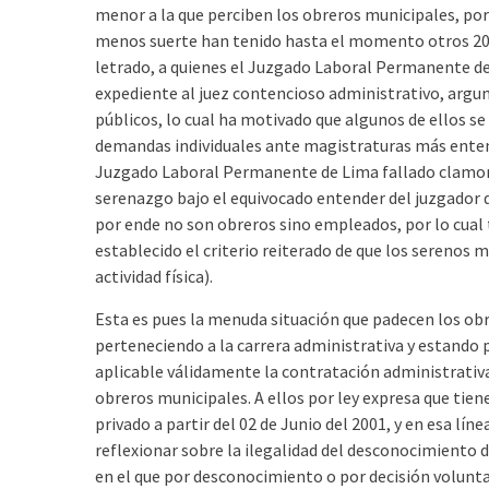
menor a la que perciben los obreros municipales, por 
menos suerte han tenido hasta el momento otros 20
letrado, a quienes el Juzgado Laboral Permanente de
expediente al juez contencioso administrativo, argu
públicos, lo cual ha motivado que algunos de ellos s
demandas individuales ante magistraturas más enten
Juzgado Laboral Permanente de Lima fallado clamor
serenazgo bajo el equivocado entender del juzgador d
por ende no son obreros sino empleados, por lo cual
establecido el criterio reiterado de que los serenos 
actividad física).
Esta es pues la menuda situación que padecen los ob
perteneciendo a la carrera administrativa y estando
aplicable válidamente la contratación administrativa
obreros municipales. A ellos por ley expresa que tien
privado a partir del 02 de Junio del 2001, y en esa lí
reflexionar sobre la ilegalidad del desconocimiento 
en el que por desconocimiento o por decisión volunta