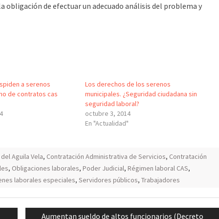
la obligación de efectuar un adecuado análisis del problema y
espiden a serenos
Los derechos de los serenos
no de contratos cas
municipales. ¿Seguridad ciudadana sin
seguridad laboral?
14
octubre 3, 2014
En "Actualidad"
del Aguila Vela
,
Contratación Administrativa de Servicios
,
Contratación
les
,
Obligaciones laborales
,
Poder Judicial
,
Régimen laboral CAS
,
nes laborales especiales
,
Servidores públicos
,
Trabajadores
Next
Aumentan sueldo de altos funcionarios (Decreto