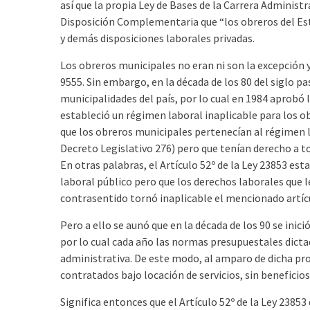
así que la propia Ley de Bases de la Carrera Administ
Disposición Complementaria que “los obreros del Esta
y demás disposiciones laborales privadas.
Los obreros municipales no eran ni son la excepción 
9555. Sin embargo, en la década de los 80 del siglo p
municipalidades del país, por lo cual en 1984 aprobó l
estableció un régimen laboral inaplicable para los o
que los obreros municipales pertenecían al régimen la
Decreto Legislativo 276) pero que tenían derecho a to
En otras palabras, el Artículo 52º de la Ley 23853 es
laboral público pero que los derechos laborales que l
contrasentido tornó inaplicable el mencionado artícu
Pero a ello se aunó que en la década de los 90 se inici
por lo cual cada año las normas presupuestales dict
administrativa. De este modo, al amparo de dicha pro
contratados bajo locación de servicios, sin beneficios
Significa entonces que el Artículo 52º de la Ley 2385