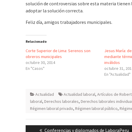
solución de controversias sobre esta materia tienen 
adoptar la solución correcta.
Feliz día, amigos trabajadores municipales.
Relacionado
Corte Superior de Lima: Serenos son
Jesus María: d
obreros municipales
mediante térmi
octubre 30, 2014
inválidos
En "Casos"
octubre 31, 20
En "Actualidad"
Actualidad
Actualidad laboral
,
Artículos de Robert 
laboral
,
Derechos laborales
,
Derechos laborales individua
Régimen laboral privado
,
Régimen laboral público
,
Régime
Navegación
Previous
Conferencias y diplomados de LaboraPeru