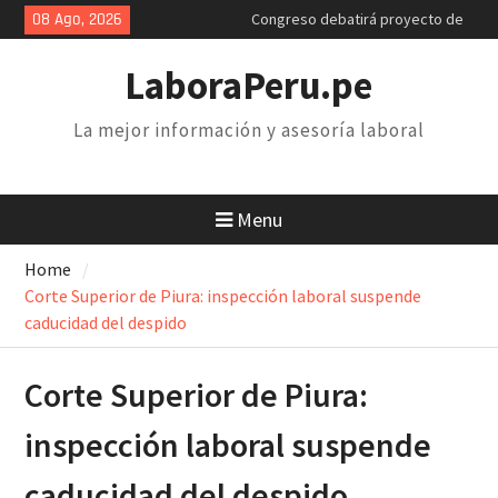
Skip
08 Ago, 2026
Congreso debatirá proyecto de
to
retiro AFP. Problema y solución
content
Poder Judicial: sindicatos de
LaboraPeru.pe
trabajadores anuncian paro y
huelga nacional
La mejor información y asesoría laboral
Retiro 25% AFP: el descuento
inconstitucional de 2 mil soles y
la necesidad de derogarlo
Menu
Home
Corte Superior de Piura: inspección laboral suspende
caducidad del despido
Corte Superior de Piura:
inspección laboral suspende
caducidad del despido