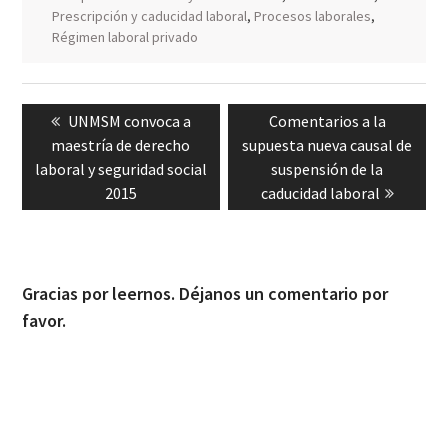
Prescripción y caducidad laboral
,
Procesos laborales
,
Régimen laboral privado
Navegación
Previous
Next
UNMSM convoca a
Comentarios a la
de
post:
post:
maestría de derecho
supuesta nueva causal de
entradas
laboral y seguridad social
suspensión de la
2015
caducidad laboral
Gracias por leernos. Déjanos un comentario por
favor.