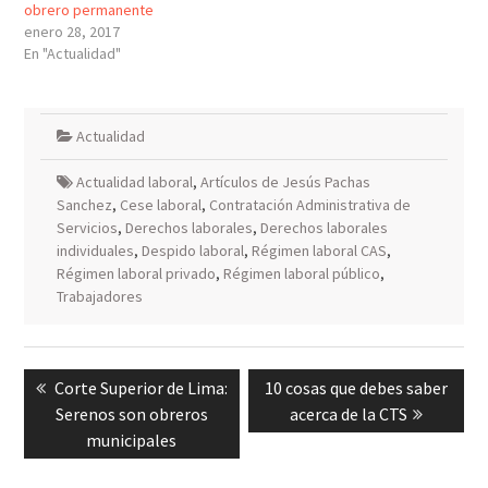
obrero permanente
enero 28, 2017
En "Actualidad"
Actualidad
Actualidad laboral
,
Artículos de Jesús Pachas
Sanchez
,
Cese laboral
,
Contratación Administrativa de
Servicios
,
Derechos laborales
,
Derechos laborales
individuales
,
Despido laboral
,
Régimen laboral CAS
,
Régimen laboral privado
,
Régimen laboral público
,
Trabajadores
Navegación
Previous
Next
Corte Superior de Lima:
10 cosas que debes saber
de
post:
post:
Serenos son obreros
acerca de la CTS
entradas
municipales