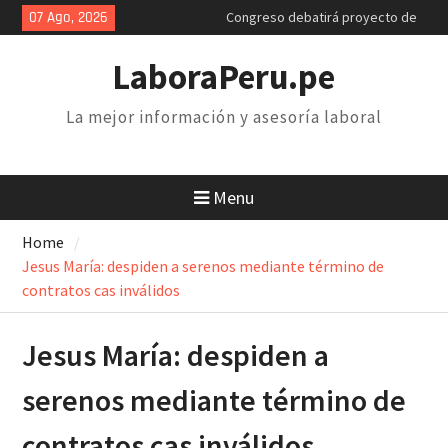
Skip
07 Ago, 2026
Congreso debatirá proyecto de
to
retiro AFP. Problema y solución
content
Poder Judicial: sindicatos de
LaboraPeru.pe
trabajadores anuncian paro y
huelga nacional
La mejor información y asesoría laboral
Retiro 25% AFP: el descuento
inconstitucional de 2 mil soles y
la necesidad de derogarlo
Menu
Home
Jesus María: despiden a serenos mediante término de
contratos cas inválidos
Jesus María: despiden a
serenos mediante término de
contratos cas inválidos