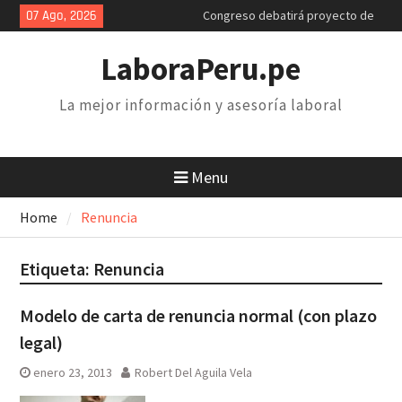
Skip
07 Ago, 2026
Congreso debatirá proyecto de
to
retiro AFP. Problema y solución
content
Poder Judicial: sindicatos de
LaboraPeru.pe
trabajadores anuncian paro y
huelga nacional
La mejor información y asesoría laboral
Retiro 25% AFP: el descuento
inconstitucional de 2 mil soles y
la necesidad de derogarlo
Menu
Home
Renuncia
Etiqueta:
Renuncia
Modelo de carta de renuncia normal (con plazo
legal)
enero 23, 2013
Robert Del Aguila Vela