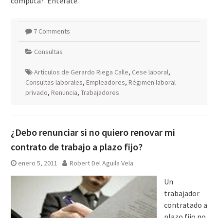
computa?. Entérate.
7 Comments
Consultas
Artículos de Gerardo Riega Calle
,
Cese laboral
,
Consultas laborales
,
Empleadores
,
Régimen laboral
privado
,
Renuncia
,
Trabajadores
¿Debo renunciar si no quiero renovar mi
contrato de trabajo a plazo fijo?
enero 5, 2011
Robert Del Aguila Vela
Un
trabajador
contratado a
plazo fijo no